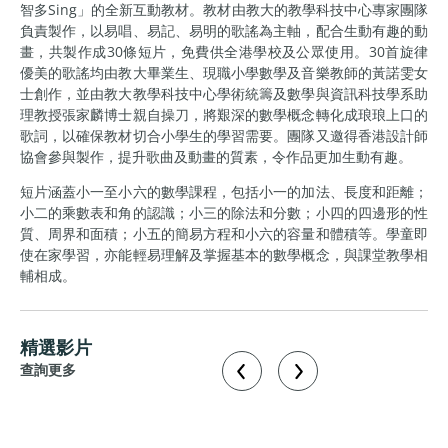
智多Sing」的全新互動教材。教材由教大的教學科技中心專家團隊
負責製作，以易唱、易記、易明的歌謠為主軸，配合生動有趣的動
畫，共製作成30條短片，免費供全港學校及公眾使用。30首旋律
優美的歌謠均由教大畢業生、現職小學數學及音樂教師的黃諾雯女
士創作，並由教大教學科技中心學術統籌及數學與資訊科技學系助
理教授張家麟博士親自操刀，將艱深的數學概念轉化成琅琅上口的
歌詞，以確保教材切合小學生的學習需要。團隊又邀得香港設計師
協會參與製作，提升歌曲及動畫的質素，令作品更加生動有趣。
短片涵蓋小一至小六的數學課程，包括小一的加法、長度和距離；
小二的乘數表和角的認識；小三的除法和分數；小四的四邊形的性
質、周界和面積；小五的簡易方程和小六的容量和體積等。學童即
使在家學習，亦能輕易理解及掌握基本的數學概念，與課堂教學相
輔相成。
精選影片
查詢更多