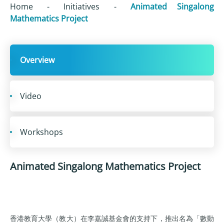
Home
-
Initiatives
-
Animated Singalong
Mathematics Project
Overview
Video
Workshops
Animated Singalong Mathematics Project
香港教育大學（教大）在李嘉誠基金會的支持下，推出名為「數動